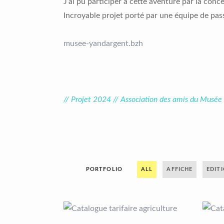
J’ai pu participer à cette aventure par la conce
Incroyable projet porté par une équipe de pas
musee-yandargent.bzh
// Projet 2024 // Association des amis du Musée
PORTFOLIO
ALL
AFFICHE
EDIT