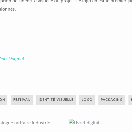
ption de l’identité visuelle du projet. Ce logo en est le premier ja
sionnés.
 Yan’ Dargent
ION
FESTIVAL
IDENTITÉ VISUELLE
LOGO
PACKAGING