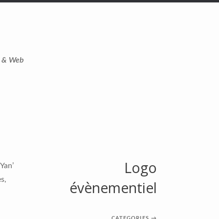
t & Web
Logo
 Yan’
s,
évènementiel
CATEGORIES
→