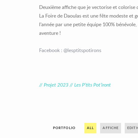
Deuxième affiche que je vectorise et colorise d
La Foire de Daoulas est une fête modeste et g
l’année par une petite équipe 100% bénévole, l’
aventure !
Facebook : @lesptitspotirons
// Projet 2023 // Les P’tits Pot’iront
PORTFOLIO
ALL
AFFICHE
EDIT