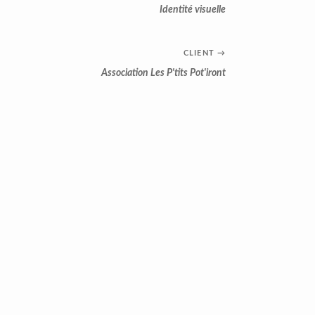
Identité visuelle
CLIENT
→
Association Les P'tits Pot'iront