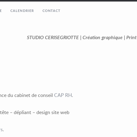
E
CALENDRIER
CONTACT
STUDIO CERISEGRIOTTE | Création graphique | Prin
ance du cabinet de conseil
CAP RH
.
ntête – dépliant – design site web
rs
.