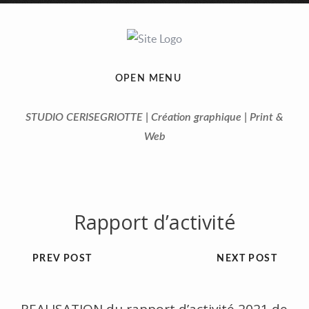
OPEN MENU
STUDIO CERISEGRIOTTE | Création graphique | Print &
Web
Rapport d’activité
PREV POST
NEXT POST
Previous
Next
REALISATION du rapport d’activité 2021 de
1
2
3
4
5
6
7