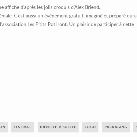
e affiche d’après les jolis croquis d’Alex Briend.
éniale. C’est aussi un évènement gratuit, imaginé et préparé dur
association Les P’tits Pot’iront. Un plaisir de participer à cette
ION
FESTIVAL
IDENTITÉ VISUELLE
LOGO
PACKAGING