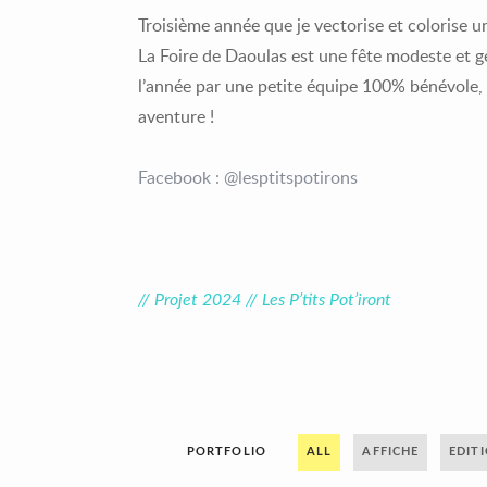
Troisième année que je vectorise et colorise un
La Foire de Daoulas est une fête modeste et g
l’année par une petite équipe 100% bénévole, l’
aventure !
Facebook : @lesptitspotirons
// Projet 2024 // Les P’tits Pot’iront
PORTFOLIO
ALL
AFFICHE
EDIT