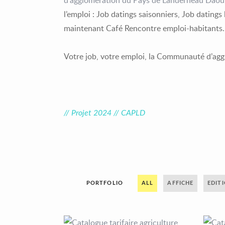
d’agglomération du Pays de Landerneau Daou
l’emploi : Job datings saisonniers, Job datings
maintenant Café Rencontre emploi-habitants.
Votre job, votre emploi, la Communauté d’aggl
// Projet 2024 // CAPLD
PORTFOLIO
ALL
AFFICHE
EDIT