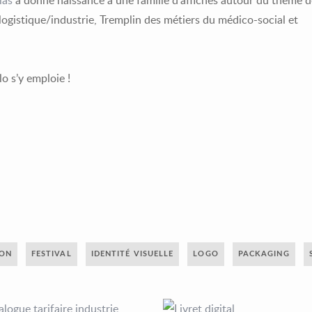
las
a donné naissance à une famille d’affiches autour du thème d
 logistique/industrie, Tremplin des métiers du médico-social et
o s’y emploie !
ION
FESTIVAL
IDENTITÉ VISUELLE
LOGO
PACKAGING