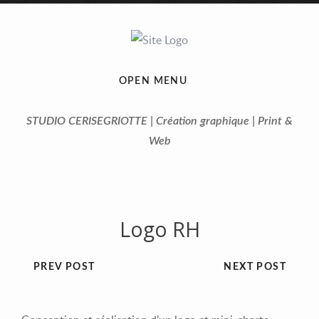
OPEN MENU
STUDIO CERISEGRIOTTE | Création graphique | Print &
Web
Logo RH
PREV POST
NEXT POST
Previous
Next
1
2
3
4