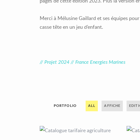
pages de cette édition 2023. Plus la version e
Merci à Mélusine Gaillard et ses équipes pour
casse tête en un jeu d’enfant.
// Projet 2024 // France Energies Marines
PORTFOLIO
ALL
AFFICHE
EDIT