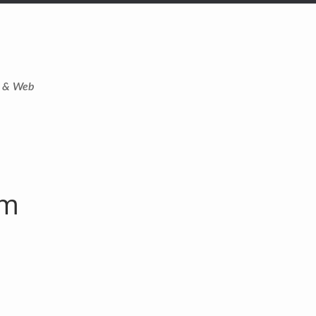
t & Web
om