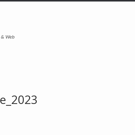
t & Web
te_2023